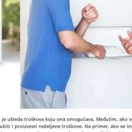
 je ušteda troškova koju ona omogućava. Međutim, ako ve
iti i proizvesti neželjene troškove. Na primer, ako se i