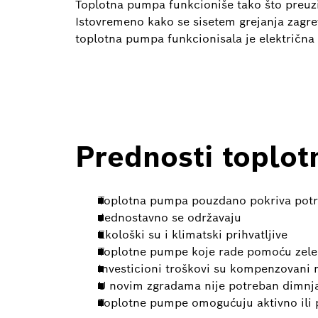
Toplotna pumpa funkcioniše tako što preuzim
Istovremeno kako se sisetem grejanja zagreva
toplotna pumpa funkcionisala je električna 
Prednosti toplo
Toplotna pumpa pouzdano pokriva potr
Jednostavno se održavaju
Ekološki su i klimatski prihvatljive
Toplotne pumpe koje rade pomoću zelen
Investicioni troškovi su kompenzovani
U novim zgradama nije potreban dimnj
Toplotne pumpe omogućuju aktivno ili p