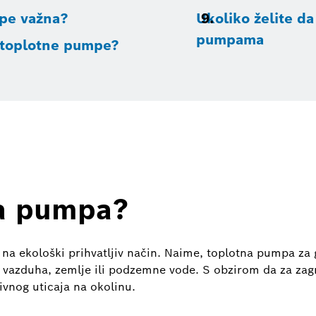
mpe važna?
Ukoliko želite da
pumpama
e toplotne pumpe?
na pumpa?
na ekološki prihvatljiv način. Naime, toplotna pumpa za g
 vazduha, zemlje ili podzemne vode. S obzirom da za zagre
vnog uticaja na okolinu.