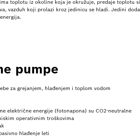
a toplotu iz okoline koja je okružuje, predaje toplotu s
, vazduh koji prolazi kroz jedinicu se hladi. Jedini doda
energija.
tne pumpe
ebe za grejanjem, hlađenjem i toplom vodom
e električne energije (fotonapona) su CO2-neutralne
 niskim operativnim troškovima
ak
asivno hlađenje leti