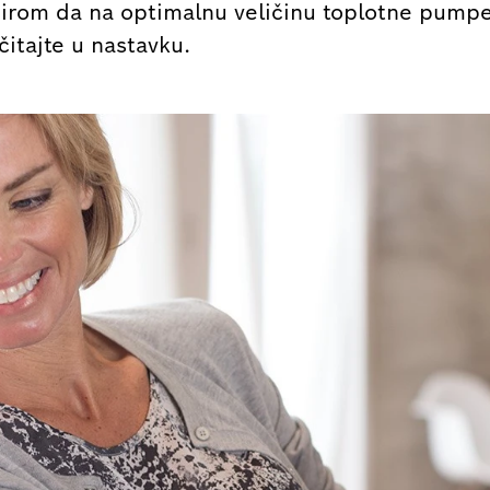
zirom da na optimalnu veličinu toplotne pumpe 
čitajte u nastavku.