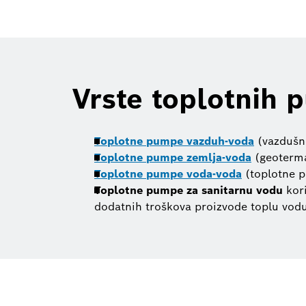
Vrste toplotnih 
Toplotne pumpe vazduh-voda
(vazdušne
Toplotne pumpe zemlja-voda
(geotermal
Toplotne pumpe voda-voda
(toplotne p
Toplotne pumpe za sanitarnu vodu
kori
dodatnih troškova proizvode toplu vodu