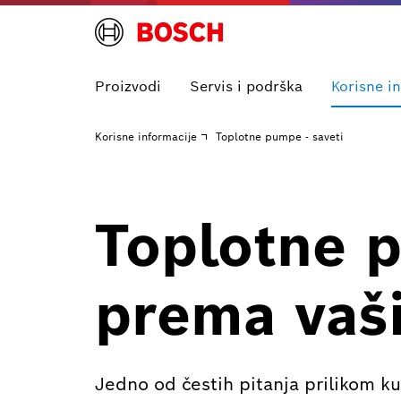
Proizvodi
Servis i podrška
Korisne i
Korisne informacije
Toplotne pumpe - saveti
Toplotne p
prema vaš
Jedno od čestih pitanja prilikom 