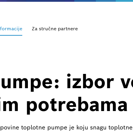
nformacije
Za stručne partnere
umpe: izbor v
im potrebama
kupovine toplotne pumpe je koju snagu toplotn