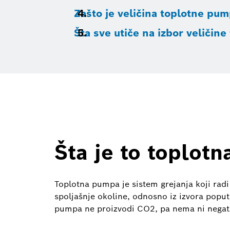
Zašto je veličina toplotne pu
Šta sve utiče na izbor veličin
Šta je to toplot
Toplotna pumpa je sistem grejanja koji radi 
spoljašnje okoline, odnosno iz izvora poput
pumpa ne proizvodi CO2, pa nema ni negati