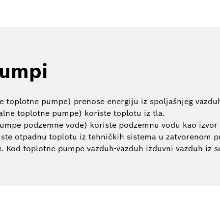
pumpi
 toplotne pumpe) prenose energiju iz spoljašnjeg vazduh
ne toplotne pumpe) koriste toplotu iz tla.
umpe podzemne vode) koriste podzemnu vodu kao izvor en
ste otpadnu toplotu iz tehničkih sistema u zatvorenom pr
. Kod toplotne pumpe vazduh-vazduh izduvni vazduh iz so