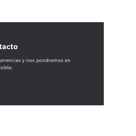
tacto
gerencias y nos pondremos en
sible.