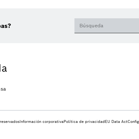
bas?
da
nsa
 reservados
Información corporativa
Política de privacidad
EU Data Act
Confi