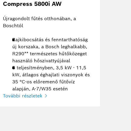
Compress 5800i AW
Újragondolt fűtés otthonában, a
Boschtól
Zajkibocsátás és fenntarthatóság
új korszaka, a Bosch leghalkabb,
R290** természetes hűtőközeget
használó hőszivattyújával
5 teljesítményben, 3,5 kW - 11,5
kW, átlagos éghajlati viszonyok és
35 °C-os előremenő fűtővíz
alapján, A-7/W35 esetén
További részletek