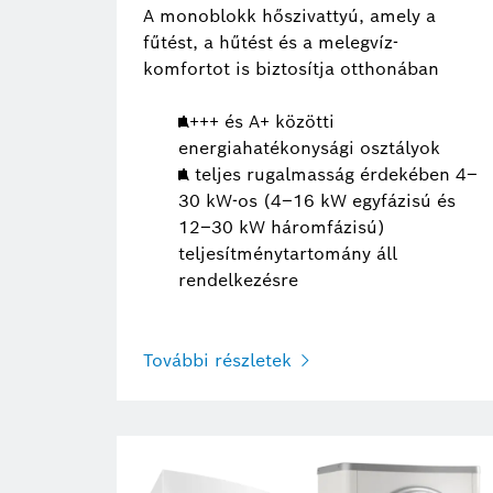
A monoblokk hőszivattyú, amely a
fűtést, a hűtést és a melegvíz-
komfortot is biztosítja otthonában
A+++ és A+ közötti
energiahatékonysági osztályok
A teljes rugalmasság érdekében 4–
30 kW-os (4–16 kW egyfázisú és
12–30 kW háromfázisú)
teljesítménytartomány áll
rendelkezésre
További részletek