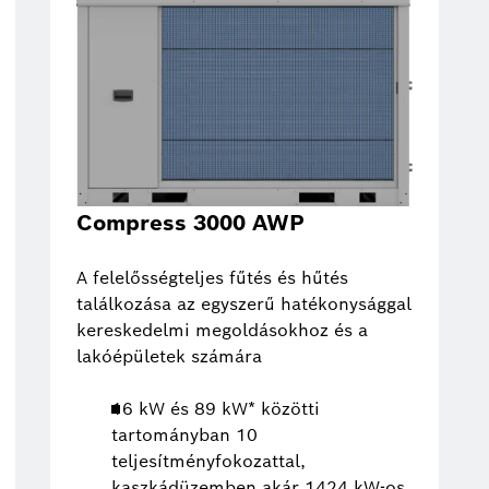
Compress 3000 AWP
A felelősségteljes fűtés és hűtés
találkozása az egyszerű hatékonysággal
kereskedelmi megoldásokhoz és a
lakóépületek számára
16 kW és 89 kW* közötti
tartományban 10
teljesítményfokozattal,
kaszkádüzemben akár 1424 kW-os