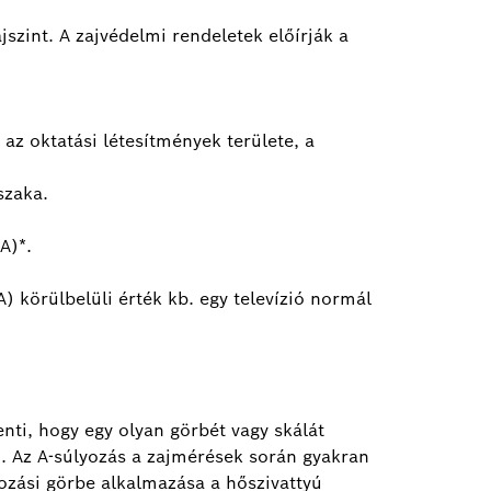
jszint. A zajvédelmi rendeletek előírják a
 az oktatási létesítmények területe, a
szaka.
A)*.
 körülbelüli érték kb. egy televízió normál
nti, hogy egy olyan görbét vagy skálát
. Az A-súlyozás a zajmérések során gyakran
yozási görbe alkalmazása a hőszivattyú