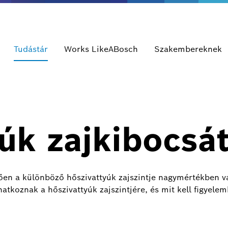
Tudástár
Works LikeABosch
Szakembereknek
úk zajkibocsá
ggően a különböző hőszivattyúk zajszintje nagymértékben v
atkoznak a hőszivattyúk zajszintjére, és mit kell figyele