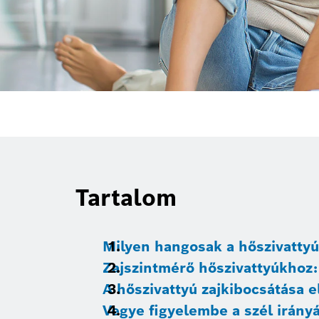
Tartalom
Milyen hangosak a hőszivatty
Zajszintmérő hőszivattyúkhoz:
A hőszivattyú zajkibocsátása e
Vegye figyelembe a szél irányá