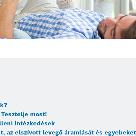
úk?
 Tesztelje most!
lleni intézkedések
t, az elszívott levegő áramlását és egyebeket