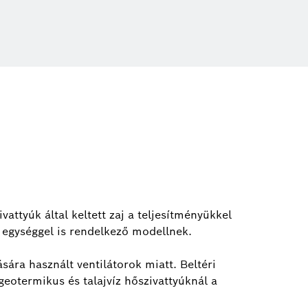
attyúk által keltett zaj a teljesítményükkel
i egységgel is rendelkező modellnek.
sára használt ventilátorok miatt. Beltéri
 geotermikus és talajvíz hőszivattyúknál a