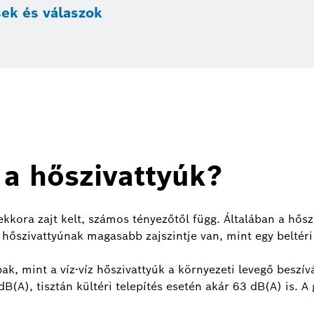
ek és válaszok
a hőszivattyúk?
ora zajt kelt, számos tényezőtől függ. Általában a hősziv
sű hőszivattyúnak magasabb zajszintje van, mint egy beltér
ak, mint a víz-víz hőszivattyúk a környezeti levegő beszívá
dB(A), tisztán kültéri telepítés esetén akár 63 dB(A) is. A