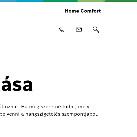
Home Comfort
tása
áltozhat. Ha meg szeretné tudni, mely
mbe venni a hangszigetelés szempontjából,