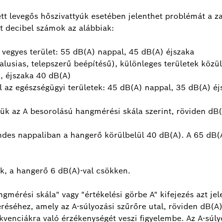
tt levegős hőszivattyúk esetében jelenthet problémát a za
tt decibel számok az alábbiak:
 vegyes terület: 55 dB(A) nappal, 45 dB(A) éjszaka
falusias, telepszerű beépítésű), különleges területek közül
, éjszaka 40 dB(A)
l az egészségügyi területek: 45 dB(A) nappal, 35 dB(A) éj
ük az A besorolású hangmérési skála szerint, röviden dB(
es nappaliban a hangerő körülbelül 40 dB(A). A 65 dB(A)
ik, a hangerő 6 dB(A)-val csökken.
mérési skála" vagy "értékelési görbe A" kifejezés azt jele
éséhez, amely az A-súlyozási szűrőre utal, röviden dB(A)
kvenciákra való érzékenységét veszi figyelembe. Az A-súl