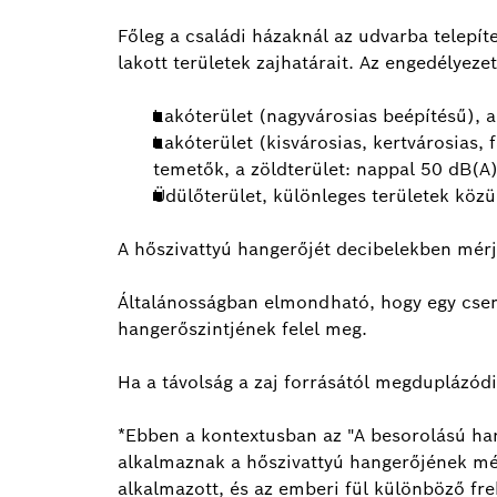
Főleg a családi házaknál az udvarba telepíte
lakott területek zajhatárait. Az engedélyeze
Lakóterület (nagyvárosias beépítésű), a
Lakóterület (kisvárosias, kertvárosias, 
temetők, a zöldterület: nappal 50 dB(A)
Üdülőterület, különleges területek közü
A hőszivattyú hangerőjét decibelekben mérj
Általánosságban elmondható, hogy egy csend
hangerőszintjének felel meg.
Ha a távolság a zaj forrásától megduplázód
*Ebben a kontextusban az "A besorolású hang
alkalmaznak a hőszivattyú hangerőjének mér
alkalmazott, és az emberi fül különböző fre