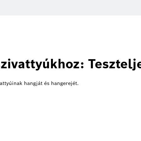
zivattyúkhoz: Tesztelj
vattyúinak hangját és hangerejét.