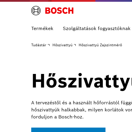
Termékek
Szolgáltatások fogyasztóknak
Tudástár
Hőszivattyú
Hőszivattyú Zajszintmérő
Hőszivatty
A tervezéstől és a használt hőforrástól fü
hőszivattyúk halkabbak, milyen korlátok von
forduljon a Bosch-hoz.