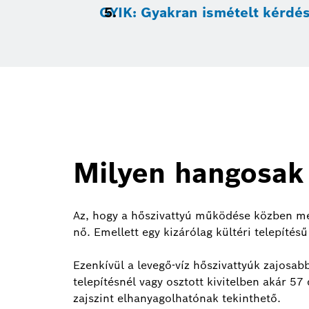
GYIK: Gyakran ismételt kérdés
Milyen hangosak 
Az, hogy a hőszivattyú működése közben mekk
nő. Emellett egy kizárólag kültéri telepíté
Ezenkívül a levegő-víz hőszivattyúk zajosabb
telepítésnél vagy osztott kivitelben akár 57 
zajszint elhanyagolhatónak tekinthető.