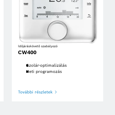
Időjáráskövető szabályozó
CW400
Szolár-optimalizálás
Heti programozás
További részletek