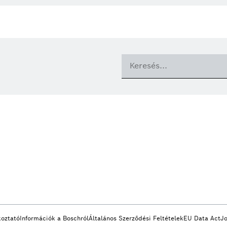
koztató
Információk a Boschról
Általános Szerződési Feltételek
EU Data Act
Jo