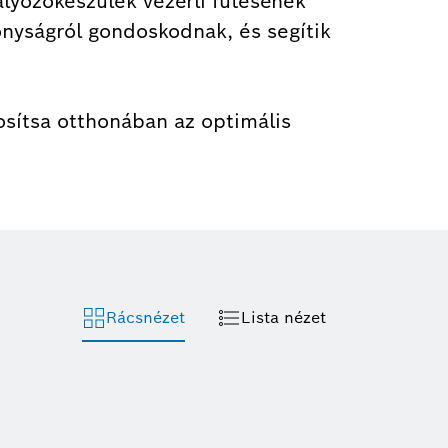
lyozókészülék vezérli fűtésének
nyságról gondoskodnak, és segítik
osítsa otthonában az optimális
Rácsnézet
Lista nézet