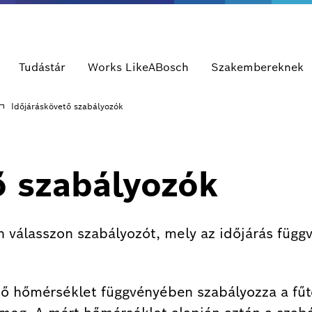
Tudástár
Works LikeABosch
Szakembereknek
Időjáráskövető szabályozók
ő szabályozók
álasszon szabályozót, mely az időjárás függvé
ső hőmérséklet függvényében szabályozza a fű