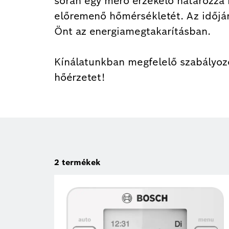
során egy mérő érzékelő határozza 
előremenő hőmérsékletét. Az időjá
Önt az energiamegtakarításban.
Kínálatunkban megfelelő szabályozó
hőérzetet!
2
termékek