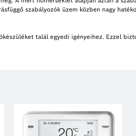
meg. A mért hőmérséklet alapján aztán a szabá
rásfüggő szabályozók üzem közben nagy hatéko
készüléket talál egyedi igényeihez. Ezzel bizt