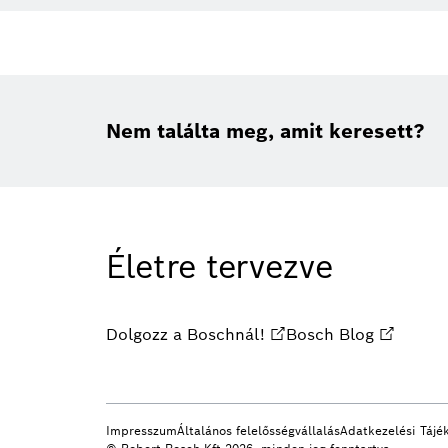
Nem találta meg, amit keresett?
Életre tervezve
Dolgozz a Boschnál!
Bosch Blog
Impresszum
Általános felelősségvállalás
Adatkezelési Tájé