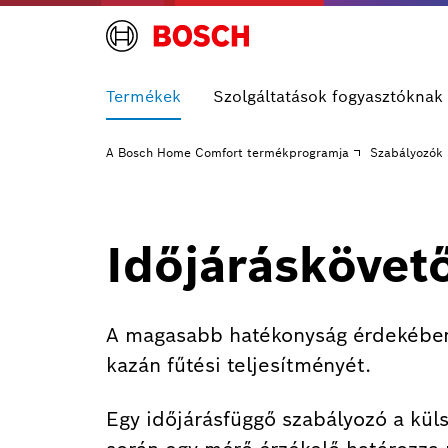
Termékek
Szolgáltatások fogyasztóknak
A Bosch Home Comfort termékprogramja
Szabályozók
Időjáráskövet
A magasabb hatékonyság érdekében v
kazán fűtési teljesítményét.
Egy időjárásfüggő szabályozó a kül