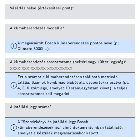
Vásárlás helye (értékesítési pont)
*
A klímaberendezés modellje
*
A megvásárolt Bosch klímaberendezés pontos neve (pl.
Climate 3000i...).
A klímaberendezés sorozatszáma (beltéri vagy kültéri egység)
*
Ezt a számot a klímaberendezésen található matricán
találja. Számok kombinációjából áll, csoportokra osztva (pl.
4, 3, 6 számjegy, amelyet 10 számjegy/szám követ): a teljes
sorozatszámot kell megadni.
A jótállási jegy száma
*
A "Szervizkönyv és jótállási jegy Bosch
klímaberendezésekhez" című dokumentumban található,
amelyet a készülék megvásárlásakor kapott.