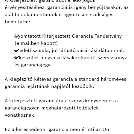
A kiterjesztett garanciából eredő jogok
érvényesítéséhez, garanciális igény benyújtásakor, az
alábbi dokumentumokat együttesen szükséges
bemutatni:
Nyomtatott Kiterjesztett Garancia Tanúsítvány
(e-mailben kapott)
Eredeti számla, jól látható vásárlási dátummal.
A készülék megvásárlásakor kapott szervizkönyv
és garanciajegy.
A kiegészítő kétéves garancia a standard hároméves
garancia lejártának napjától kezdődik.
A kiterjesztett garanciára a szervizkönyvben és a
garanciajegyen meghatározott feltételek
vonatkoznak.
Ez a kereskedelmi garancia nem érinti az Ön