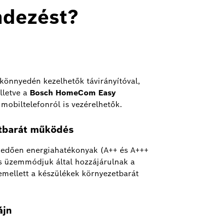
ndezést?
önnyedén kezelhetők távirányítóval,
lletve a
Bosch HomeCom Easy
mobiltelefonról is vezérelhetők.
tbarát működés
kedően energiahatékonyak (A++ és A+++
s üzemmódjuk által hozzájárulnak a
emellett a készülékek környezetbarát
ájn