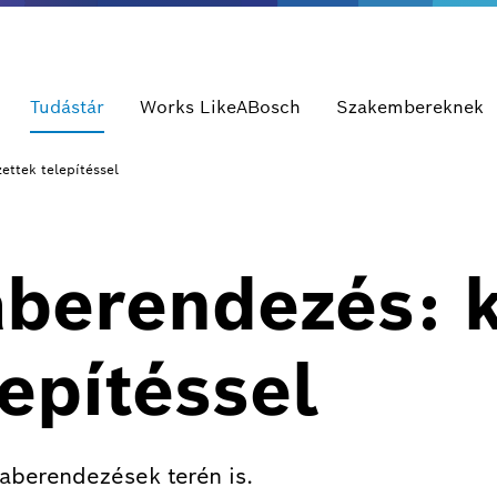
Tudástár
Works LikeABosch
Szakembereknek
ettek telepítéssel
aberendezés: 
lepítéssel
aberendezések terén is.