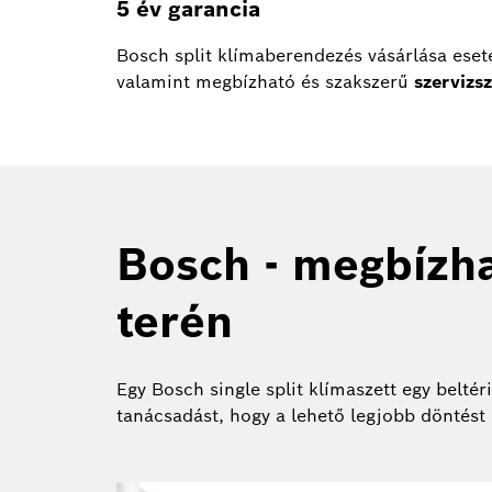
5 év garancia
Bosch split klímaberendezés vásárlása eset
valamint megbízható és szakszerű
szervizs
Bosch - megbízh
terén
Egy Bosch single split klímaszett egy beltér
tanácsadást, hogy a lehető legjobb döntést