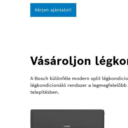
Kérjen ajánlatot!
Vásároljon légko
A Bosch különféle modern split légkondici
légkondicionáló rendszer a legmegfelelőbb v
telepítésben.