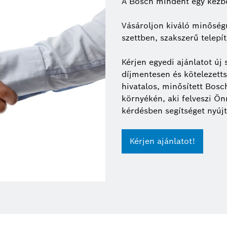
A Bosch mindent egy kézből
Vásároljon kiváló minőség
szettben, szakszerű telepít
Kérjen egyedi ajánlatot új
díjmentesen és kötelezetts
hivatalos, minősített Bosc
környékén, aki felveszi Ö
kérdésben segítséget nyújt
Kérjen ajánlatot!