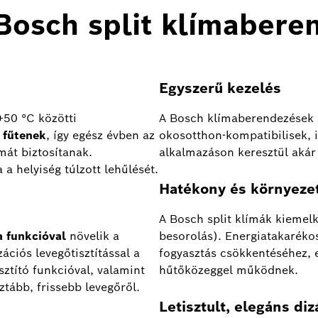
Bosch split klímabere
Egyszerű kezelés
+50 °C közötti
A Bosch klímaberendezések k
 fűtenek
, így egész évben az
okosotthon-kompatibilisek, i
mát biztosítanak.
alkalmazáson keresztül akár 
a helyiség túlzott lehűlését.
Hatékony és környeze
A Bosch split klímák kiemel
a funkcióval
növelik a
besorolás). Energiatakaréko
ciós levegőtisztítással a
fogyasztás csökkentéséhez, 
sztító funkcióval, valamint
hűtőközeggel működnek.
ztább, frissebb levegőről.
Letisztult, elegáns diz