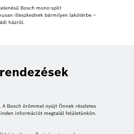
jelenésű Bosch mono-split
usan illeszkednek bármilyen lakótérbe –
ádi házról.
erendezések
áll. A Bosch örömmel nyújt Önnek részletes
inden információt megtalál felületünkön.