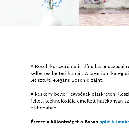
A Bosch korszerű split klímaberendezései r
kellemes beltéri klímát. A prémium kategóriá
letisztult, elegáns Bosch dizájnt.
A keskeny beltéri egységek diszkréten illes
fejlett technológiája emellett hatékonyan sz
otthonában.
Érezze a különbséget a Bosch
split klímab