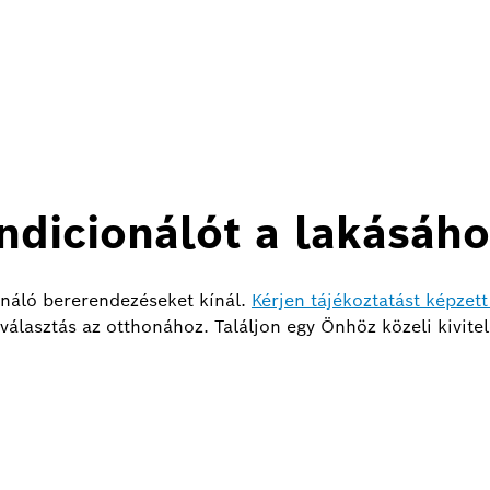
ndicionálót a lakásáho
onáló bererendezéseket kínál.
Kérjen tájékoztatást képzet
álasztás az otthonához. Találjon egy Önhöz közeli kivitele