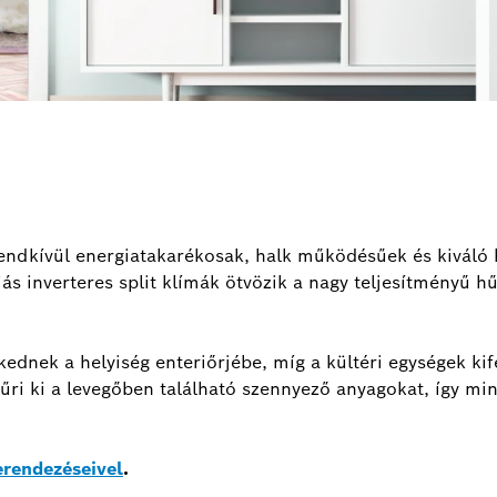
endkívül energiatakarékosak, halk működésűek és kiváló h
s inverteres split klímák ötvözik a nagy teljesítményű hű
zkednek a helyiség enteriőrjébe, míg a kültéri egységek 
űri ki a levegőben található szennyező anyagokat, így mindi
erendezéseivel
.