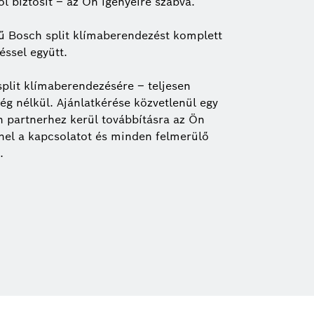
 biztosít – az Ön igényeire szabva.
ű Bosch split klímaberendezést komplett
éssel együtt.
 split klímaberendezésére – teljesen
ég nélkül. Ajánlatkérése közvetlenül egy
h partnerhez kerül továbbításra az Ön
nnel a kapcsolatot és minden felmerülő
.