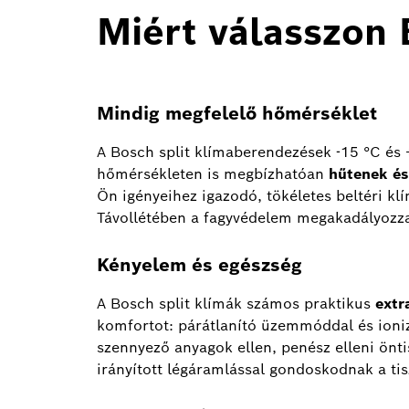
Miért válasszon 
Mindig megfelelő hőmérséklet
A Bosch split klímaberendezések -15 °C és 
hőmérsékleten is megbízhatóan
hűtenek és
Ön igényeihez igazodó, tökéletes beltéri klí
Távollétében a fagyvédelem megakadályozza 
Kényelem és egészség
A Bosch split klímák számos praktikus
extr
komfortot: párátlanító üzemmóddal és ionizá
szennyező anyagok ellen, penész elleni önti
irányított légáramlással gondoskodnak a tis