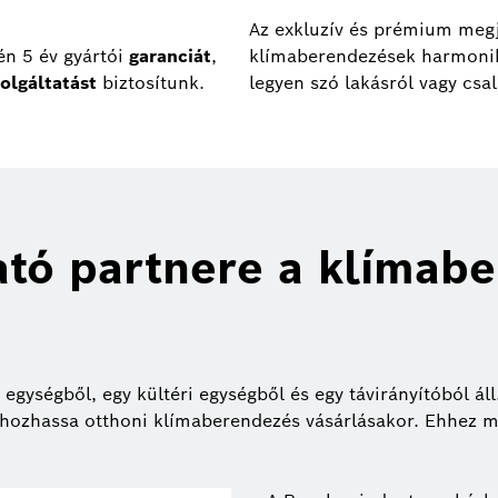
Az exkluzív és prémium meg
én 5 év gyártói
garanciát
,
klímaberendezések harmonik
zolgáltatást
biztosítunk.
legyen szó lakásról vagy csal
ató partnere a klímab
i egységből, egy kültéri egységből és egy távirányítóból 
 hozhassa otthoni klímaberendezés vásárlásakor. Ehhez m