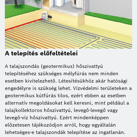
A telepítés előfeltételei
A talajszondás (geotermikus) hőszivattyú
telepítéséhez szükséges mélyfúrás nem minden
esetben kivitelezhető. Létesítésükhöz akár hatósági
engedélyre is szükség lehet. Vízvédelmi területeken a
geotermikus kútfúrás tilos, ezért ebben az esetben
alternatív megoldásokat kell keresni, mint például a
talajkollektoros hőszivattyú, levegő-levegő vagy
levegő-víz hőszivattyú. Ezért mindenképpen
előzetesen tájékozódjon arról, hogy egyáltalán
lehetséges-e talajszondák telepítése az ingatlanán.