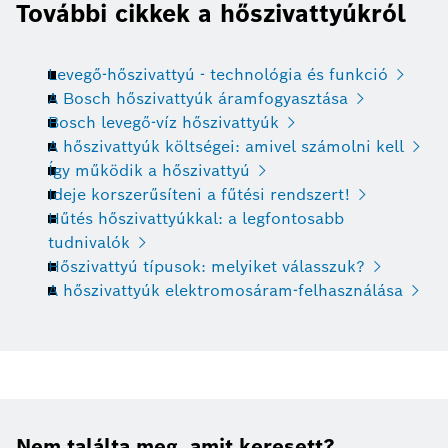
További cikkek a hőszivattyúkról
Levegő-hőszivattyú - technológia és funkció
A Bosch hőszivattyúk áramfogyasztása
Bosch levegő-víz hőszivattyúk
A hőszivattyúk költségei: amivel számolni kell
Így működik a hőszivattyú
Ideje korszerűsíteni a fűtési rendszert!
Hűtés hőszivattyúkkal: a legfontosabb
tudnivalók
Hőszivattyú típusok: melyiket válasszuk?
A hőszivattyúk elektromosáram-felhasználása
Nem találta meg, amit keresett?