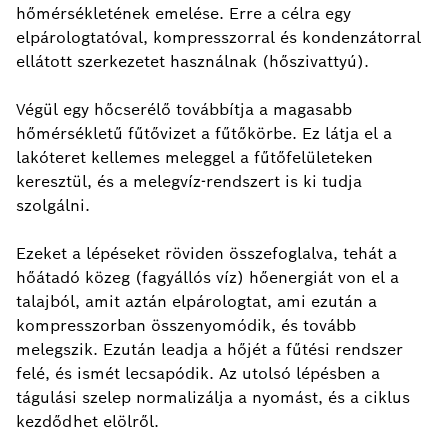
hőmérsékletének emelése. Erre a célra egy
elpárologtatóval, kompresszorral és kondenzátorral
ellátott szerkezetet használnak (hőszivattyú).
Végül egy hőcserélő továbbítja a magasabb
hőmérsékletű fűtővizet a fűtőkörbe. Ez látja el a
lakóteret kellemes meleggel a fűtőfelületeken
keresztül, és a melegvíz-rendszert is ki tudja
szolgálni.
Ezeket a lépéseket röviden összefoglalva, tehát a
hőátadó közeg (fagyállós víz) hőenergiát von el a
talajból, amit aztán elpárologtat, ami ezután a
kompresszorban összenyomódik, és tovább
melegszik. Ezután leadja a hőjét a fűtési rendszer
felé, és ismét lecsapódik. Az utolsó lépésben a
tágulási szelep normalizálja a nyomást, és a ciklus
kezdődhet elölről.