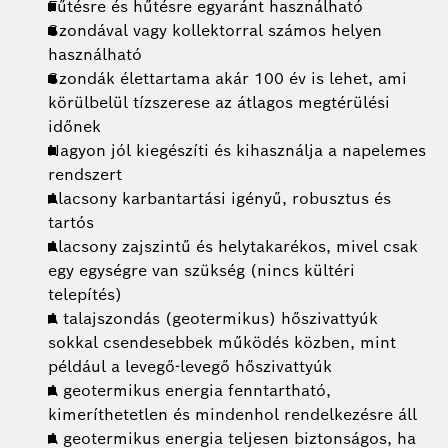
Fűtésre és hűtésre egyaránt használható
Szondával vagy kollektorral számos helyen
használható
Szondák élettartama akár 100 év is lehet, ami
körülbelül tízszerese az átlagos megtérülési
időnek
Nagyon jól kiegészíti és kihasználja a napelemes
rendszert
Alacsony karbantartási igényű, robusztus és
tartós
Alacsony zajszintű és helytakarékos, mivel csak
egy egységre van szükség (nincs kültéri
telepítés)
A talajszondás (geotermikus) hőszivattyúk
sokkal csendesebbek működés közben, mint
például a levegő-levegő hőszivattyúk
A geotermikus energia fenntartható,
kimeríthetetlen és mindenhol rendelkezésre áll
A geotermikus energia teljesen biztonságos, ha