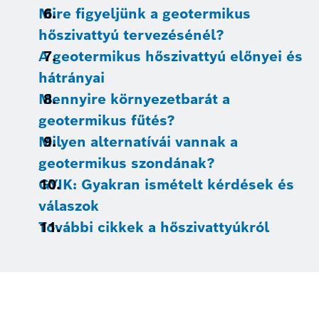
Mire figyeljünk a geotermikus
hőszivattyú tervezésénél?
A geotermikus hőszivattyú előnyei és
hátrányai
Mennyire környezetbarát a
geotermikus fűtés?
Milyen alternatívái vannak a
geotermikus szondának?
GYIK: Gyakran ismételt kérdések és
válaszok
További cikkek a hőszivattyúkról