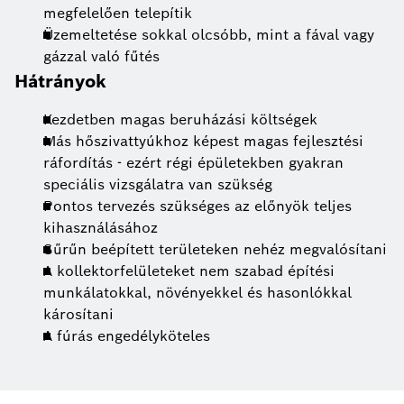
megfelelően telepítik
Üzemeltetése sokkal olcsóbb, mint a fával vagy
gázzal való fűtés
Hátrányok
Kezdetben magas beruházási költségek
Más hőszivattyúkhoz képest magas fejlesztési
ráfordítás - ezért régi épületekben gyakran
speciális vizsgálatra van szükség
Pontos tervezés szükséges az előnyök teljes
kihasználásához
Sűrűn beépített területeken nehéz megvalósítani
A kollektorfelületeket nem szabad építési
munkálatokkal, növényekkel és hasonlókkal
károsítani
A fúrás engedélyköteles