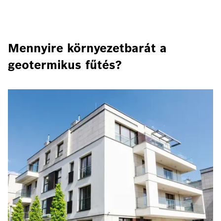
Mennyire környezetbarát a
geotermikus fűtés?