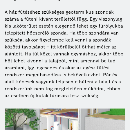
A ház fűtéséhez szükséges geotermikus szondák
száma a fűteni kívánt területtől függ. Egy viszonylag
kis lakóterület esetén elegendő lehet egy fúrólyukba
telepített hőcserélő szonda. Ha több szondára van
szükség, akkor figyelembe kell venni a szondák
közötti távolságot – itt körülbelül öt-hat méter az
ajánlott. Ha túl közel vannak egymáshoz, akkor több
hőt lehet kivonni a talajból, mint amennyi be tud
áramlani, így jegesedés és akár az egész fűtési
rendszer meghibásodása is bekövetkezhet. Pár év
alatt képesek vagyunk teljesen elhűteni a talajt és a
rendszerünk nem fog megfelelően működni, ebben
az esetben új kutak fúrására lesz szükség.