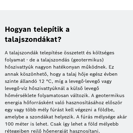
Hogyan telepítik a
talajszondákat?
A talajszondák telepítése összetett és költséges
folyamat - de a talajszondás (geotermikus)
hőszivattyúk nagyon hatékonyan működnek. Ez
annak köszönhető, hogy a talaj hője egész évben
szinte állandó 12 °C, míg a levegő-levegő vagy
levegő-víz hőszivattyúknál a külső levegő
hőmérséklete folyamatosan változik. A geotermikus
energia hőforrásként való hasznosításához először
egy vagy több mély fúrást kell végezni a földbe,
amelybe a szondákat helyezik. A fúrás mélysége akár
100 méter is lehet. Csak így lehet a föld mélyebb
rétegeiben rejlő hőenergiát hasznosítani.