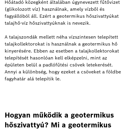
Hőátadó közegként általában úgynevezett fűtővizet
(glikolozott víz) használnak, amely vízből és
fagyállóból áll. Ezért a geotermikus hőszivattyúkat
talajhő-víz hőszivattyúknak is nevezik.
A talajszondák mellett néha vízszintesen telepített
talajkollektorokat is használnak a geotermikus hő
kinyerésére. Ebben az esetben a talajkollektorokat
telepítését hasonlóan kell elképzelni, mint az
épületen belül a padlófűtési csövek letekerését.
Annyi a különbség, hogy ezeket a csöveket a földbe
fagyhatár alá telepítik le.
Hogyan működik a geotermikus
hőszivattyú? Mi a geotermikus