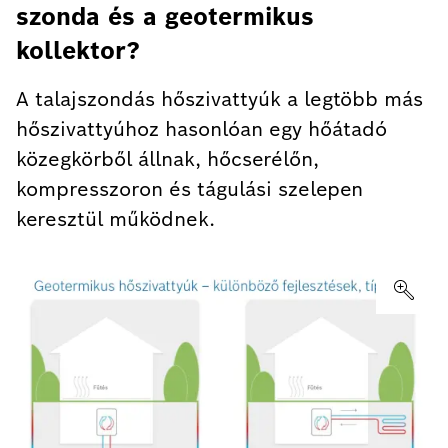
szonda és a geotermikus
kollektor?
A talajszondás hőszivattyúk a legtöbb más
hőszivattyúhoz hasonlóan egy hőátadó
közegkörből állnak, hőcserélőn,
kompresszoron és tágulási szelepen
keresztül működnek.