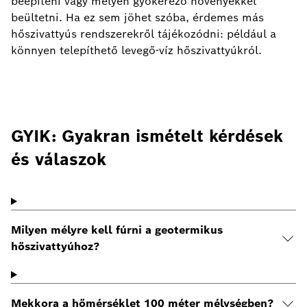
beépíteni vagy mélyen gyökerező növényekkel
beültetni. Ha ez sem jöhet szóba, érdemes más
hőszivattyús rendszerekről tájékozódni: például a
könnyen telepíthető levegő-víz hőszivattyúkról.
GYIK: Gyakran ismételt kérdések
és válaszok
Milyen mélyre kell fúrni a geotermikus
hőszivattyúhoz?
Mekkora a hőmérséklet 100 méter mélységben?