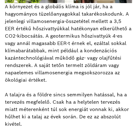
A környezet és a globális klíma is jól jár, ha a
hagyományos tüzelőanyagokkal takarékoskodunk. A
jelenlegi villamosenergia-összetétel mellett a 3,5
EER értékű hőszivattyúkkal hatékonyan elkerülhető a
CO2-kibocsátás. A geotermikus hőszivattyúk 4-es
vagy annál magasabb EER-t érnek el, ezáltal sokkal
klímabarátabbak, mint például a kondenzációs
kazántechnológiával működő gáz- vagy olajfűtési
rendszerek. A saját tetőn termelt zöldáram vagy
napaelemes villamosenergia megsokszorozza az
ökológiai értéket.
A talajra és a földre sincs semmilyen hatással, ha a
tervezés megfelelő. Csak ha a helytelen tervezés
miatt méterenként túl sok energiát vonnak ki, akkor
hűlhet ki a talaj az évek során. De ez az abszolút
kivétel.