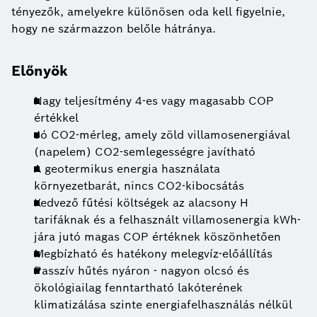
tényezők, amelyekre különösen oda kell figyelnie,
hogy ne származzon belőle hátránya.
Előnyök
Nagy teljesítmény 4-es vagy magasabb COP
értékkel
Jó CO2-mérleg, amely zöld villamosenergiával
(napelem) CO2-semlegességre javítható
A geotermikus energia használata
környezetbarát, nincs CO2-kibocsátás
Kedvező fűtési költségek az alacsony H
tarifáknak és a felhasznált villamosenergia kWh-
jára jutó magas COP értéknek köszönhetően
Megbízható és hatékony melegvíz-előállítás
Passzív hűtés nyáron - nagyon olcsó és
ökológiailag fenntartható lakóterének
klimatizálása szinte energiafelhasználás nélkül