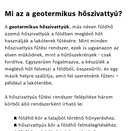
Mi az a geotermikus hőszivattyú?
A
geotermikus hőszivattyúk
, más néven földhő
üzemű hőszivattyúk a földben meglévő hőt
használják a lakóterek fűtésére. Mint minden
hőszivattyús fűtési rendszer, ezek is ugyanazon az
elven működnek, mint a hűtőszekrények - csak
fordítva. Egyszerűen fogalmazva, a készülék a
meglévő hőt felveszi a földből, összesűríti, és egy
másik helyre szállítja, amit fel szeretnénk fűteni –
például a lakóterébe.
A hőszivattyús fűtési rendszer felépítése három
körből álló rendszerként írható le:
A földhő-kör a talajból történő hőnyeréshez.
A hőszivattyús kör a földhő felmelegítéséhez.