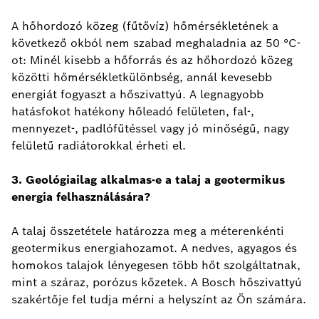
A hőhordozó közeg (fűtővíz) hőmérsékletének a
következő okból nem szabad meghaladnia az 50 °C-
ot: Minél kisebb a hőforrás és az hőhordozó közeg
közötti hőmérsékletkülönbség, annál kevesebb
energiát fogyaszt a hőszivattyú. A legnagyobb
hatásfokot hatékony hőleadó felületen, fal-,
mennyezet-, padlófűtéssel vagy jó minőségű, nagy
felületű radiátorokkal érheti el.
3. Geológiailag alkalmas-e a talaj a geotermikus
energia felhasználására?
A talaj összetétele határozza meg a méterenkénti
geotermikus energiahozamot. A nedves, agyagos és
homokos talajok lényegesen több hőt szolgáltatnak,
mint a száraz, porózus kőzetek. A Bosch hőszivattyú
szakértője fel tudja mérni a helyszínt az Ön számára.