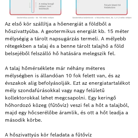
Az első kör szállítja a hőenergiát a földből a
hőszivattyúba. A geotermikus energiát kb. 15 méter
mélységig a tárolt napsugárzás termeli. A mélyebb
rétegekben a talaj és a benne tárolt talajhő a föld
belsejéből felszálló hő hatására melegszik fel.
A talaj hőmérséklete már néhány méteres
mélységben is állandóan 10 fok felett van, és az
évszakok alig befolyásolják. Ezt az energiatartalékot
mély szondafúrásokkal vagy nagy felületű
kollektorokkal lehet megcsapolni. Egy keringő
hőhordozó közeg (fűtővíz) veszi fel a hőt a talajból,
majd egy hőcserélőbe áramlik, és ott a hőt leadja a
második körbe.
A hőszivattyús kör feladata a fűtővíz