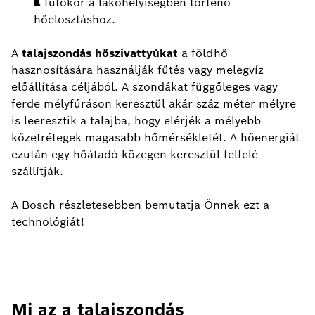
A fűtőkör a lakóhelyiségben történő
hőelosztáshoz.
A
talajszondás hőszivattyúkat
a földhő
hasznosítására használják fűtés vagy melegvíz
előállítása céljából. A szondákat függőleges vagy
ferde mélyfúráson keresztül akár száz méter mélyre
is leeresztik a talajba, hogy elérjék a mélyebb
kőzetrétegek magasabb hőmérsékletét. A hőenergiát
ezután egy hőátadó közegen keresztül felfelé
szállítják.
A Bosch részletesebben bemutatja Önnek ezt a
technológiát!
Mi az a talajszondás