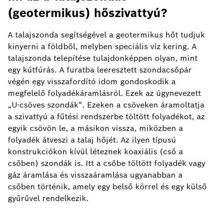
(geotermikus) hőszivattyú?
A talajszonda segítségével a geotermikus hőt tudjuk
kinyerni a földből, melyben speciális víz kering. A
talajszonda telepítése tulajdonképpen olyan, mint
egy kútfúrás. A furatba leeresztett szondacsőpár
végén egy visszafordító idom gondoskodik a
megfelelő folyadékáramlásról. Ezek az úgynevezett
„U-csöves szondák“. Ezeken a csöveken áramoltatja
a szivattyú a fűtési rendszerbe töltött folyadékot, az
egyik csövön le, a másikon vissza, miközben a
folyadék átveszi a talaj hőjét. Az ilyen típusú
konstrukciókon kívül léteznek koaxiális (cső a
csőben) szondák is. Itt a csőbe töltött folyadék vagy
gáz áramlása és visszaáramlása ugyanabban a
csőben történik, amely egy belső körrel és egy külső
gyűrűvel rendelkezik.