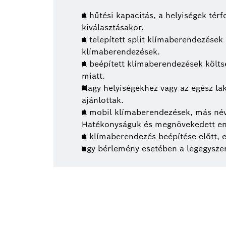
A hűtési kapacitás, a helyiségek té
kiválasztásakor.
A telepített split klímaberendezése
klímaberendezések.
A beépített klímaberendezések költs
miatt.
Nagy helyiségekhez vagy az egész laká
ajánlottak.
A mobil klímaberendezések, más néve
Hatékonyságuk és megnövekedett ene
A klímaberendezés beépítése előtt, e
Egy bérlemény esetében a legegysze