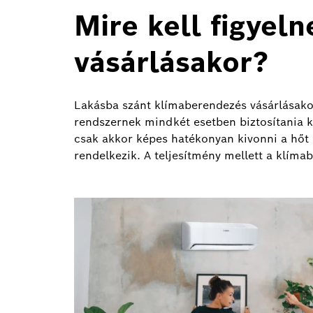
Mire kell figyel
vásárlásakor?
Lakásba szánt klímaberendezés vásárlásakor
rendszernek mindkét esetben biztosítania k
csak akkor képes hatékonyan kivonni a hőt a
rendelkezik. A teljesítmény mellett a klíma