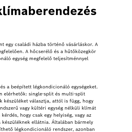
 klímaberendezés
t egy családi házba történő vásárláskor. A
egfelelően. A hőcserélő és a hűtőközegkör
ionáló egység megfelelő teljesítménnyel
s a beépített légkondicionáló egységeket.
 elérhetők: single-split és multi-split
 készüléket választja, attól is függ, hogy
ndszerű vagy kültéri egység nélküli klímát
 kérdés, hogy csak egy helyiség, vagy az
a készüléknek ellátnia. Általában bármely
píthető légkondicionáló rendszer, azonban