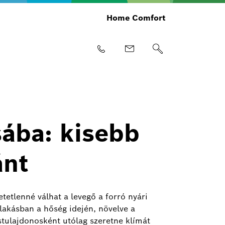
Home Comfort
ába: kisebb
ánt
tetlenné válhat a levegő a forró nyári
lakásban a hőség idején, növelve a
stulajdonosként utólag szeretne klímát