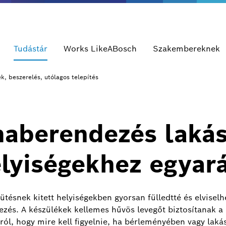
Tudástár
Works LikeABosch
Szakembereknek
, beszerelés, utólagos telepítés
maberendezés lakás
lyiségekhez egyar
tésnek kitett helyiségekben gyorsan fülledtté és elviselhe
ezés. A készülékek kellemes hűvös levegőt biztosítanak a 
ól, hogy mire kell figyelnie, ha bérleményében vagy laká