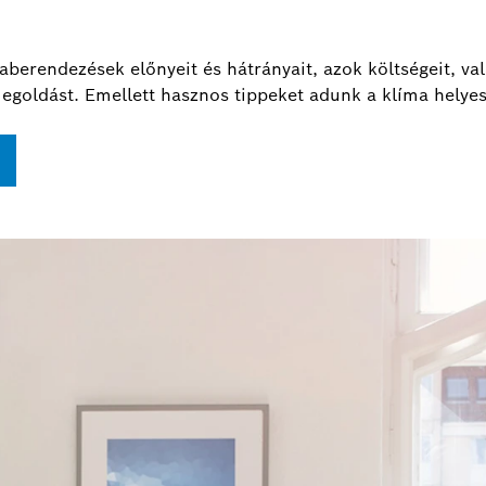
berendezések előnyeit és hátrányait, azok költségeit, va
 megoldást. Emellett hasznos tippeket adunk a klíma helye