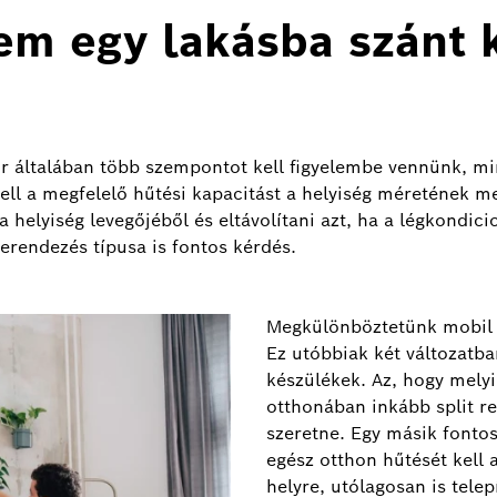
nem egy lakásba szánt
 általában több szempontot kell figyelembe vennünk, min
ell a megfelelő hűtési kapacitást a helyiség méretének m
 helyiség levegőjéből és eltávolítani azt, ha a légkondic
berendezés típusa is fontos kérdés.
Megkülönböztetünk mobil é
Ez utóbbiak két változatban
készülékek. Az, hogy melyik
otthonában inkább split re
szeretne. Egy másik fontos
egész otthon hűtését kell 
helyre, utólagosan is tele