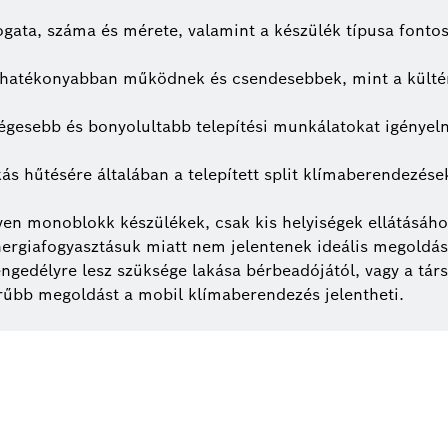
rfogata, száma és mérete, valamint a készülék típusa font
k hatékonyabban működnek és csendesebbek, mint a kültér
égesebb és bonyolultabb telepítési munkálatokat igényeln
s hűtésére általában a telepített split klímaberendezések,
n monoblokk készülékek, csak kis helyiségek ellátásához
rgiafogyasztásuk miatt nem jelentenek ideális megoldást
ngedélyre lesz szüksége lakása bérbeadójától, vagy a társ
rűbb megoldást a mobil klímaberendezés jelentheti.