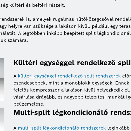
g kültéri és beltéri részeit.
 rendszerek is, amelyek rugalmas hűtőközegcsővel rendel
agy helyre van szüksége a lakáson kívül, például egy tera
nálatát. A legtöbben inkább beépített split légkondicion
suk számára.
Kültéri egységgel rendelkező spl
A
kültéri egységgel rendelkező split rendszerek
elő
csendesebbek, mint a monoblokk egységek. Ennek 
felelős kompresszor a lakáson kívül helyezkedik el.
vásárlása drágább, és nagyobb telepítési munkát ig
beüzemelése.
Multi-split légkondicionáló rend
A
multi-split légkondicionáló rendszerek
leginkább 