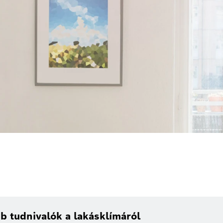
b tudnivalók a lakásklímáról