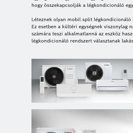
hogy összekapcsolják a légkondicionáló egysé
Léteznek olyan mobil split légkondicionáló
Ez esetben a kültéri egységnek viszonylag n
számára teszi alkalmatlanná az eszköz hasz
légkondicionáló rendszert választanak laká