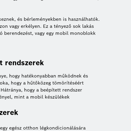
keznek, és bérleményekben is használhatók.
szon vagy erkélyen. Ez a tényező sok lakás
áló berendezést, vagy egy mobil monoblokk
it rendszerek
nye, hogy hatékonyabban működnek és
oka, hogy a hűtőközeg tömörítéséért
 Hátránya, hogy a beépített rendszer
ényel, mint a mobil készülékek
szerek
egy egész otthon légkondicionálására