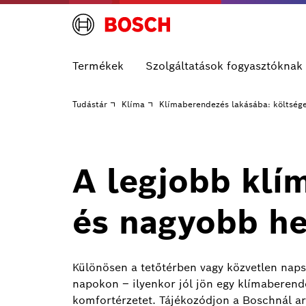
Termékek
Szolgáltatások fogyasztóknak
Tudástár
Klíma
Klímaberendezés lakásába: költségek
A legjobb klí
és nagyobb he
Különösen a tetőtérben vagy közvetlen napsü
napokon – ilyenkor jól jön egy klímaberend
komfortérzetet. Tájékozódjon a Boschnál arr