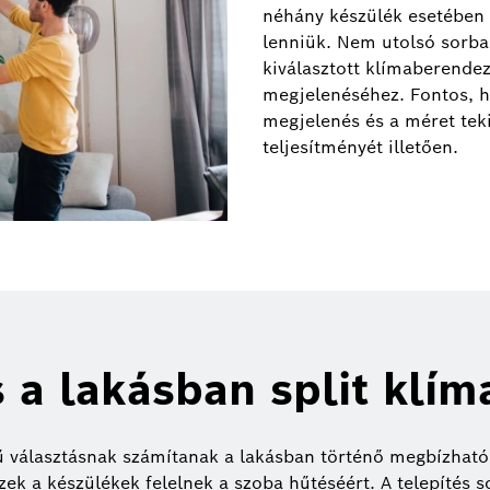
néhány készülék esetében 
lenniük. Nem utolsó sorba
kiválasztott klímaberendez
megjelenéséhez. Fontos, 
megjelenés és a méret tek
teljesítményét illetően.
 a lakásban split klí
ű választásnak számítanak a lakásban történő megbízható h
Ezek a készülékek felelnek a szoba hűtéséért. A telepítés 