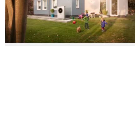
Autoryzowani
Pompa ciepła
Formularz kontaktowy
Infolinia 801 600 801
Partnerzy
Jak działa ogrzewanie pompą
ciepła?