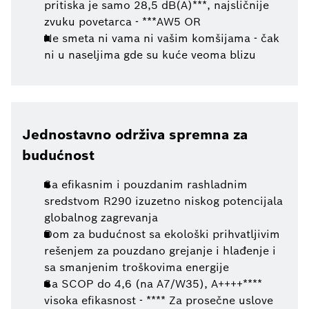
pritiska je samo 28,5 dB(A)***, najsličnije
zvuku povetarca - ***AW5 OR
Ne smeta ni vama ni vašim komšijama - čak
ni u naseljima gde su kuće veoma blizu
Jednostavno održiva spremna za
budućnost
Sa efikasnim i pouzdanim rashladnim
sredstvom R290 izuzetno niskog potencijala
globalnog zagrevanja
Dom za budućnost sa ekološki prihvatljivim
rešenjem za pouzdano grejanje i hlađenje i
sa smanjenim troškovima energije
Sa SCOP do 4,6 (na A7/W35), A++++****
visoka efikasnost - **** Za prosečne uslove