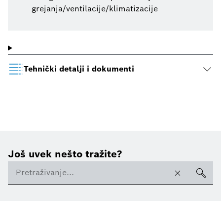
grejanja/ventilacije/klimatizacije
Tehnički detalji i dokumenti
Još uvek nešto tražite?