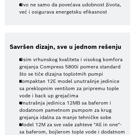
Ovo ne samo da povećava udobnost života,
već i osigurava energetsku efikasnost
Savršen dizajn, sve u jednom rešenju
Osim vrhunskog kvaliteta i visokog komfora
grejanja Compress 5800i pomera standard
što se tiče dizajna toplotmih pumpi
Kompaktan 12E model unutrašnje jedinice
sa preklopnim ventilom za pripremu tople
vode i back up grejačima
Unutrašnja jedinica 12MB sa baferom i
dodatnom pametnom pumpom za krug
grejanja idalna za manje tehničke sobe
Model 12M za sve vaše zahteve "All in one"-
sa baferom, bojlerom tople vode i dodatnom