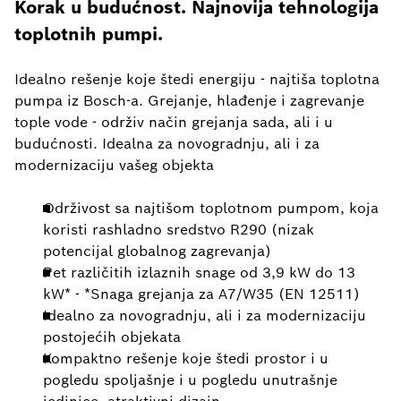
Korak u budućnost. Najnovija tehnologija
toplotnih pumpi.
Idealno rešenje koje štedi energiju - najtiša toplotna
pumpa iz Bosch-a. Grejanje, hlađenje i zagrevanje
tople vode - održiv način grejanja sada, ali i u
budućnosti. Idealna za novogradnju, ali i za
modernizaciju vašeg objekta
Održivost sa najtišom toplotnom pumpom, koja
koristi rashladno sredstvo R290 (nizak
potencijal globalnog zagrevanja)
Pet različitih izlaznih snage od 3,9 kW do 13
kW* - *Snaga grejanja za A7/W35 (EN 12511)
Idealno za novogradnju, ali i za modernizaciju
postojećih objekata
Kompaktno rešenje koje štedi prostor i u
pogledu spoljašnje i u pogledu unutrašnje