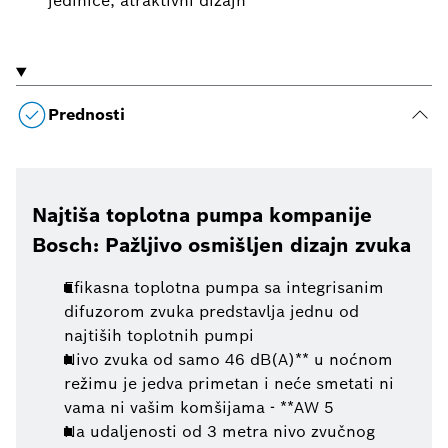
jedinice, atraktivni dizajn
Prednosti
Najtiša toplotna pumpa kompanije
Bosch: Pažljivo osmišljen dizajn zvuka
Efikasna toplotna pumpa sa integrisanim
difuzorom zvuka predstavlja jednu od
najtiših toplotnih pumpi
Nivo zvuka od samo 46 dB(A)** u noćnom
režimu je jedva primetan i neće smetati ni
vama ni vašim komšijama - **AW 5
Na udaljenosti od 3 metra nivo zvučnog