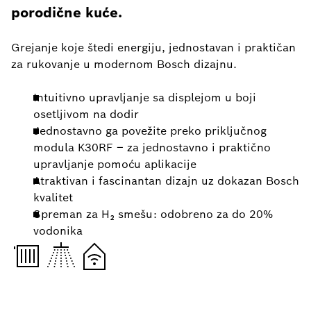
porodične kuće.
Grejanje koje štedi energiju, jednostavan i praktičan
za rukovanje u modernom Bosch dizajnu.
Intuitivno upravljanje sa displejom u boji
osetljivom na dodir
Jednostavno ga povežite preko priključnog
modula K30RF – za jednostavno i praktično
upravljanje pomoću aplikacije
Atraktivan i fascinantan dizajn uz dokazan Bosch
kvalitet
Spreman za H₂ smešu: odobreno za do 20%
vodonika