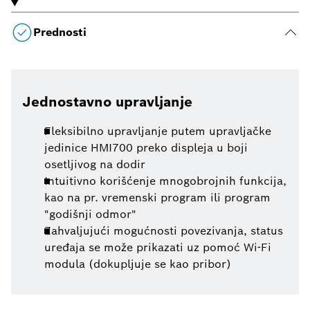
Prednosti
Jednostavno upravljanje
Fleksibilno upravljanje putem upravljačke
jedinice HMI700 preko displeja u boji
osetljivog na dodir
Intuitivno korišćenje mnogobrojnih funkcija,
kao na pr. vremenski program ili program
"godišnji odmor"
Zahvaljujući mogućnosti povezivanja, status
uređaja se može prikazati uz pomoć Wi-Fi
modula (dokupljuje se kao pribor)