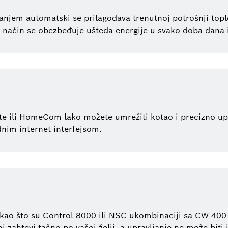
njem automatski se prilagođava trenutnoj potrošnji toplo
 način se obezbeđuje ušteda energije u svako doba dana 
 ili HomeCom lako možete umrežiti kotao i precizno upr
dnim internet interfejsom.
ao što su Control 8000 ili NSC ukombinaciji sa CW 400 
i zahtevi tačno po vašoj želji, a upravljanje ne može biti 