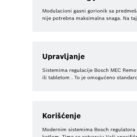
Modulacioni gasni gorionik sa predmeša
nije potrebna maksimalna snaga. Na taj
Upravljanje
Sistemima regulacije Bosch MEC Remote
ili tabletom . To je omogućeno standar
Korišćenje
Modernim sistemima Bosch regulatora k
kotlom. Time se ostvaruju Vaši specifičn