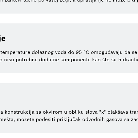
je
ke temperature dolaznog voda do 95 °C omogućavaju da s
 to nisu potrebne dodatne komponente kao što su hidrauličk
 konstrukcija sa okvirom u obliku slova "x" olakšava trans
smešta, možete podesiti priključak odvodnih gasova sa zadn