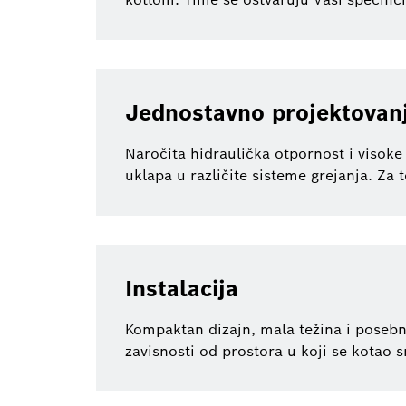
Jednostavno projektovan
Naročita hidraulička otpornost i viso
uklapa u različite sisteme grejanja. Za
Instalacija
Kompaktan dizajn, mala težina i posebna
zavisnosti od prostora u koji se kotao 