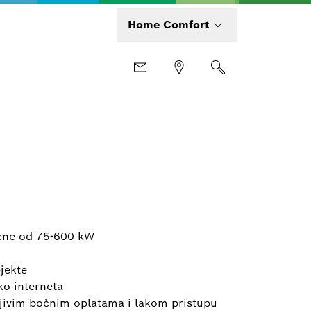
Home Comfort
mene od 75-600 kW
jekte
ko interneta
ojivim bočnim oplatama i lakom pristupu