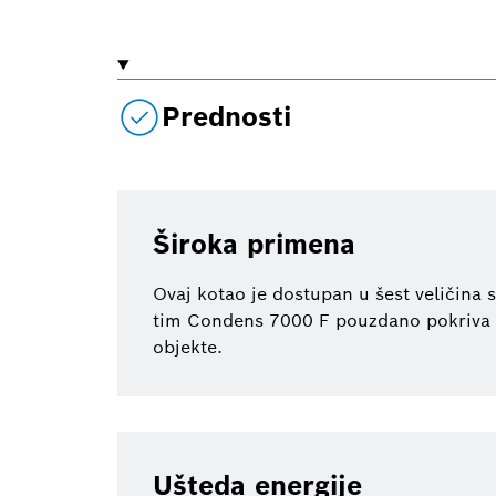
Prednosti
Široka primena
Ovaj kotao je dostupan u šest veličin
tim Condens 7000 F pouzdano pokriva za
objekte.
Ušteda energije