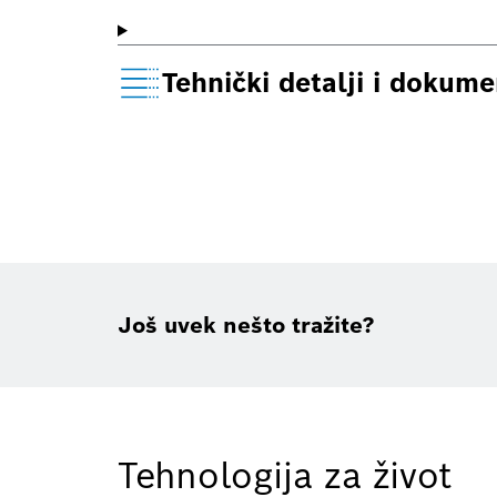
Tehnički detalji i dokume
Još uvek nešto tražite?
Tehnologija za život