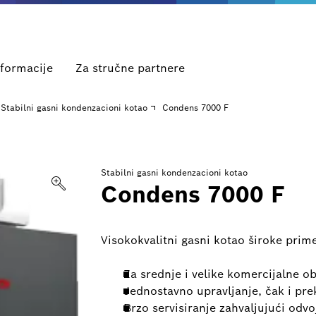
nformacije
Za stručne partnere
Stabilni gasni kondenzacioni kotao
Condens 7000 F
Stabilni gasni kondenzacioni kotao
Condens 7000 F
Visokokvalitni gasni kotao široke pri
Za srednje i velike komercijalne ob
Jednostavno upravljanje, čak i pre
Brzo servisiranje zahvaljujući odv