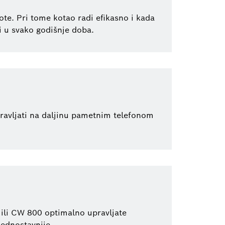
te. Pri tome kotao radi efikasno i kada
i u svako godišnje doba.
avljati na daljinu pametnim telefonom
ili CW 800 optimalno upravljate
jednostavnije.