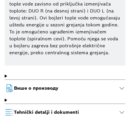
tople vode zavisno od priključka izmenjivača
toplote: DUO R (na desnoj strani) i DUO L (na
levoj strani). Ovi bojleri tople vode omogućavaju
uštedu energije u sezoni grejanja tokom godine.
To je omogućeno ugrađenim izmenjivačem
toplote (spiralnom cevi). Pomoću njega se voda
u bojleru zagreva bez potrošnje električne
energije, preko centralnog sistema grejanja.
Више о производу
Tehnički detalji i dokumenti