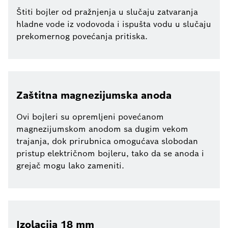
Štiti bojler od pražnjenja u slučaju zatvaranja
hladne vode iz vodovoda i ispušta vodu u slučaju
prekomernog povećanja pritiska.
Zaštitna magnezijumska anoda
Ovi bojleri su opremljeni povećanom
magnezijumskom anodom sa dugim vekom
trajanja, dok prirubnica omogućava slobodan
pristup električnom bojleru, tako da se anoda i
grejač mogu lako zameniti.
Izolacija 18 mm