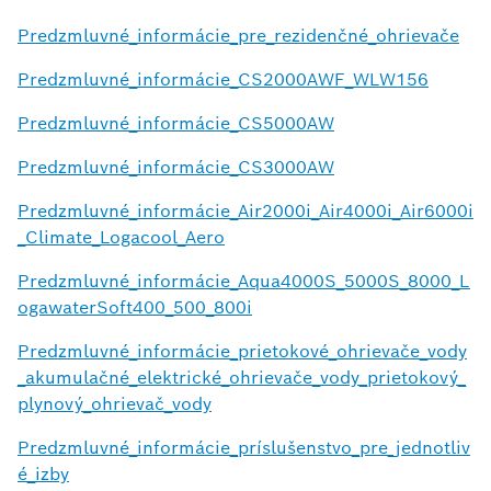
Predzmluvné_informácie_pre_rezidenčné_ohrievače
Predzmluvné_informácie_CS2000AWF_WLW156
Predzmluvné_informácie_CS5000AW
Predzmluvné_informácie_CS3000AW
Predzmluvné_informácie_Air2000i_Air4000i_Air6000i
_Climate_Logacool_Aero
Predzmluvné_informácie_Aqua4000S_5000S_8000_L
ogawaterSoft400_500_800i
Predzmluvné_informácie_prietokové_ohrievače_vody
_akumulačné_elektrické_ohrievače_vody_prietokový_
plynový_ohrievač_vody
Predzmluvné_informácie_príslušenstvo_pre_jednotliv
é_izby