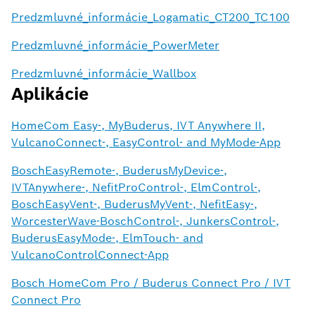
Predzmluvné_informácie_Logamatic_CT200_TC100
Predzmluvné_informácie_PowerMeter
Predzmluvné_informácie_Wallbox
Aplikácie
HomeCom Easy-, MyBuderus, IVT Anywhere II,
VulcanoConnect-, EasyControl- and MyMode-App
BoschEasyRemote-, BuderusMyDevice-,
IVTAnywhere-, NefitProControl-, ElmControl-,
BoschEasyVent-, BuderusMyVent-, NefitEasy-,
WorcesterWave-BoschControl-, JunkersControl-,
BuderusEasyMode-, ElmTouch- and
VulcanoControlConnect-App
Bosch HomeCom Pro / Buderus Connect Pro / IVT
Connect Pro