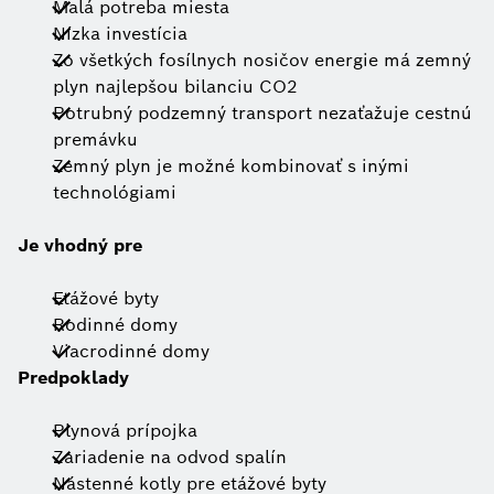
Malá potreba miesta
Nízka investícia
Zo všetkých fosílnych nosičov energie má zemný
plyn najlepšou bilanciu CO2
Potrubný podzemný transport nezaťažuje cestnú
premávku
Zemný plyn je možné kombinovať s inými
technológiami
Je vhodný pre
Etážové byty
Rodinné domy
Viacrodinné domy
Predpoklady
Plynová prípojka
Zariadenie na odvod spalín
Nástenné kotly pre etážové byty