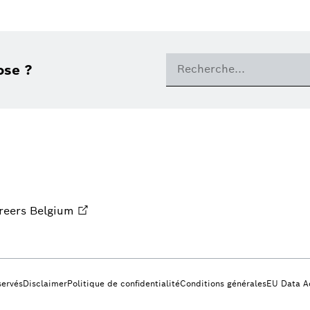
ose ?
reers Belgium
servés
Disclaimer
Politique de confidentialité
Conditions générales
EU Data A