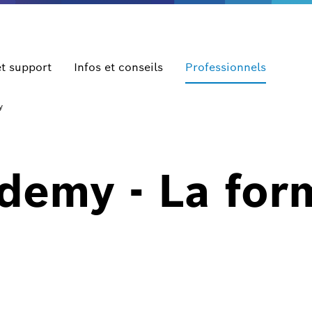
et support
Infos et conseils
Professionnels
y
demy - La for