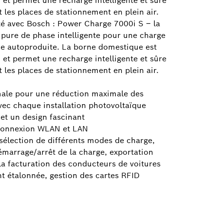
on et permet une recharge intelligente et sûre
t les places de stationnement en plein air.
té avec Bosch : Power Charge 7000i S – la
pure de phase intelligente pour une charge
que autoproduite. La borne domestique est
on et permet une recharge intelligente et sûre
t les places de stationnement en plein air.
male pour une réduction maximale des
ec chaque installation photovoltaïque
et un design fascinant
 connexion WLAN et LAN
: sélection de différents modes de charge,
démarrage/arrêt de la charge, exportation
la facturation des conducteurs de voitures
t étalonnée, gestion des cartes RFID