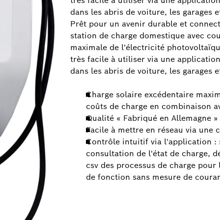
très facile à utiliser via une applicati
dans les abris de voiture, les garages e
Prêt pour un avenir durable et connec
station de charge domestique avec cou
maximale de l'électricité photovoltaï
très facile à utiliser via une applicati
dans les abris de voiture, les garages e
Charge solaire excédentaire maxi
coûts de charge en combinaison av
Qualité « Fabriqué en Allemagne » 
Facile à mettre en réseau via une
Contrôle intuitif via l'application 
consultation de l'état de charge, 
csv des processus de charge pour 
de fonction sans mesure de couran