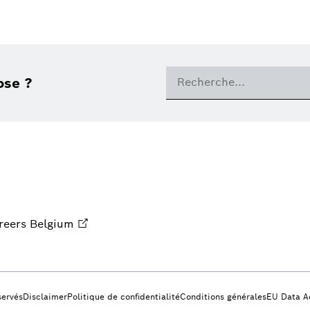
ose ?
reers Belgium
servés
Disclaimer
Politique de confidentialité
Conditions générales
EU Data A