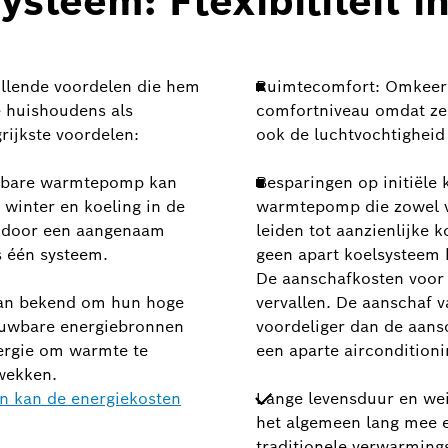
ysteem: Flexibiliteit i
llende voordelen die hem
Ruimtecomfort: Omkeer
e huishoudens als
comfortniveau omdat ze
rijkste voordelen:
ook de luchtvochtigheid
erbare warmtepomp kan
Besparingen op initiële
winter en koeling in de
warmtepomp die zowel ve
ar door een aangenaam
leiden tot aanzienlijke
s één systeem.
geen apart koelsysteem 
De aanschafkosten voor
an bekend om hun hoge
vervallen. De aanschaf
ieuwbare energiebronnen
voordeliger dan de aan
nergie om warmte te
een aparte airconditioni
 wekken.
 en kan de energiekosten
Lange levensduur en w
het algemeen lang mee 
traditionele verwarming