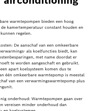
n airconditioning
bare warmtepompen bieden een hoog
 de kamertemperatuur constant houden en
 kunnen regelen.
 kosten: De aanschaf van een omkeerbare
rwarmings- als koelfuncties biedt, kan
 kostenbesparingen, met name doordat er
hoeft te worden aangeschaft en gebruikt.
 een apart koelsysteem komen dus te
 van één omkeerbare warmtepomp is meestal
schaf van een verwarmingswarmtepomp plus
ngunit.
einig onderhoud: Warmtepompen gaan over
en vereisen minder onderhoud dan
s- en koelsystemen.