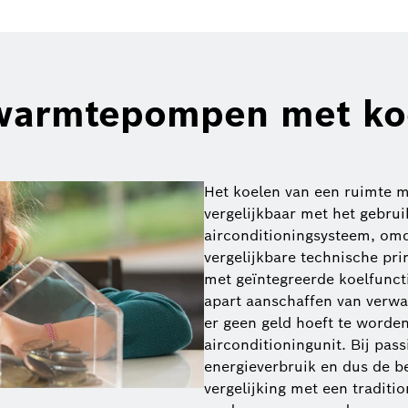
warmtepompen met koe
Het koelen van een ruimte 
vergelijkbaar met het gebru
airconditioningsysteem, omd
vergelijkbare technische pr
met geïntegreerde koelfunct
apart aanschaffen van verw
er geen geld hoeft te worde
airconditioningunit. Bij pa
energieverbruik en dus de be
vergelijking met een traditi