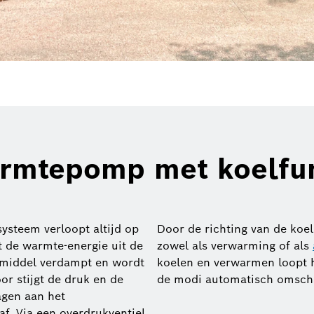
rmtepomp met koelfun
steem verloopt altijd op
Door de richting van de ko
t de warmte-energie uit de
zowel als verwarming of als
elmiddel verdampt en wordt
koelen en verwarmen loopt h
r stijgt de druk en de
de modi automatisch omscha
gen aan het
f. Via een overdrukventiel