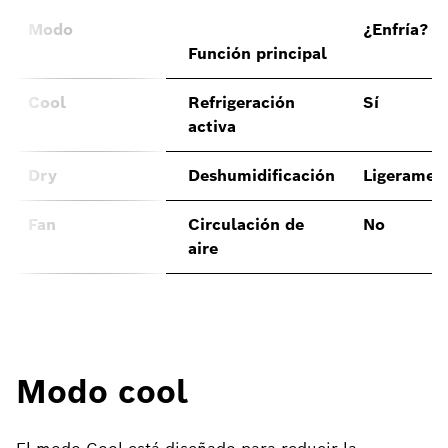
Modo
¿Enfría?
Función principal
Cool
Refrigeración
Sí
activa
Dry
Deshumidificación
Ligeramen
Fan
Circulación de
No
aire
Modo cool