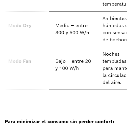
temperatura
Ambientes
Modo Dry
Medio – entre
húmedos o d
300 y 500 W/h
con sensaci
de bochorno
Noches
Modo Fan
Bajo – entre 20
templadas o
y 100 W/h
para manten
la circulació
del aire.
Para minimizar el consumo sin perder confort: