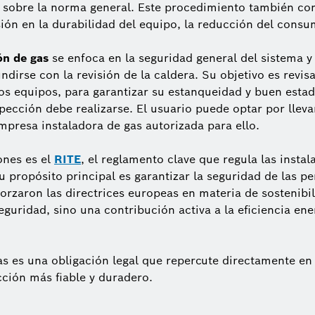
n sobre la norma general. Este procedimiento también c
sión en la durabilidad del equipo, la reducción del consu
ón de gas
se enfoca en la seguridad general del sistema y
irse con la revisión de la caldera. Su objetivo es revisar
os equipos, para garantizar su estanqueidad y buen estad
spección debe realizarse. El usuario puede optar por lleva
empresa instaladora de gas autorizada para ello.
ones es el
RITE
, el reglamento clave que regula las insta
Su propósito principal es garantizar la seguridad de las p
eforzaron las directrices europeas en materia de sostenib
uridad, sino una contribución activa a la eficiencia energ
as es una obligación legal que repercute directamente en
cción más fiable y duradero.