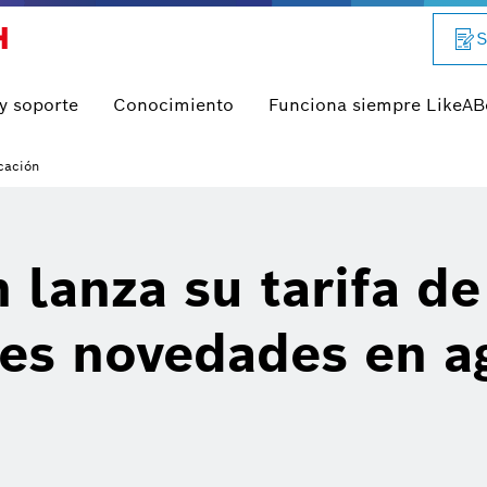
S
 y soporte
Conocimiento
Funciona siempre LikeA
cación
 lanza su tarifa de
es novedades en ag