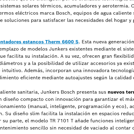
, sistemas solares térmicos, acumuladores y aerotermia. 
ermos eléctricos marca Bosch, equipos de agua caliente s
soluciones para satisfacer las necesidades del hogar y 
entadores estancos Therm 6600 S
. Esta nueva generación
eemplazo de modelos Junkers existentes mediante el sist
 facilita su instalación. A su vez, ofrecen gran flexibili
iámetros y a la posibilidad de utilizar accesorios ya exis
 e intuitivo. Además, incorporan una innovadora tecnolog
imiento eficiente mediante autoajustes según la calidad 
aliente sanitaria, Junkers Bosch presenta sus
nuevos ter
 diseño compacto con innovación para garantizar el máx
cionamiento (manual, inteligente, programación y eco), 
. Su diseño slim facilita la instalación en espacios red
r su parte, el modelo TR 7101 T añade funciones intelige
antenimiento sencillo sin necesidad de vaciado al contar