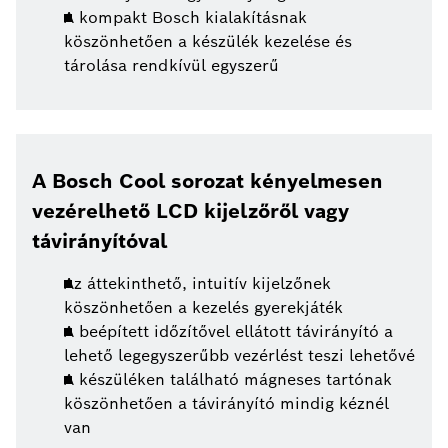
A kompakt Bosch kialakításnak
köszönhetően a készülék kezelése és
tárolása rendkívül egyszerű
A Bosch Cool sorozat kényelmesen
vezérelhető LCD kijelzőről vagy
távirányítóval
Az áttekinthető, intuitív kijelzőnek
köszönhetően a kezelés gyerekjáték
A beépített időzítővel ellátott távirányító a
lehető legegyszerűbb vezérlést teszi lehetővé
A készüléken található mágneses tartónak
köszönhetően a távirányító mindig kéznél
van