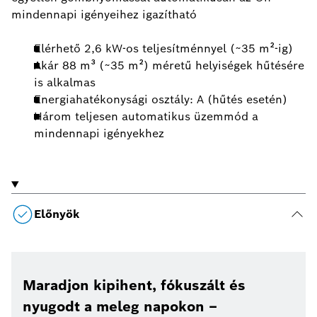
mindennapi igényeihez igazítható
Elérhető 2,6 kW-os teljesítménnyel (~35 m²-ig)
Akár 88 m³ (~35 m²) méretű helyiségek hűtésére
is alkalmas
Energiahatékonysági osztály: A (hűtés esetén)
Három teljesen automatikus üzemmód a
mindennapi igényekhez
Előnyök
Maradjon kipihent, fókuszált és
nyugodt a meleg napokon –