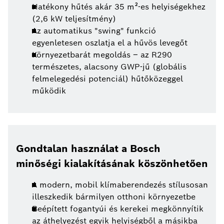
Hatékony hűtés akár 35 m²-es helyiségekhez
(2,6 kW teljesítmény)
Az automatikus "swing" funkció
egyenletesen oszlatja el a hűvös levegőt
Környezetbarát megoldás – az R290
természetes, alacsony GWP-jű (globális
felmelegedési potenciál) hűtőközeggel
működik
Gondtalan használat a Bosch
minőségi kialakításának köszönhetően
A modern, mobil klímaberendezés stílusosan
illeszkedik bármilyen otthoni környezetbe
Beépített fogantyúi és kerekei megkönnyítik
az áthelyezést egyik helyiségből a másikba