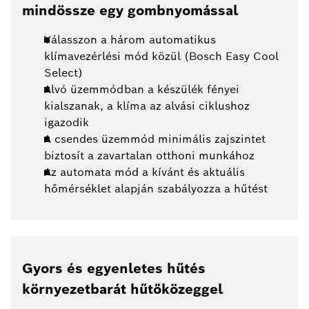
mindössze egy gombnyomással
Válasszon a három automatikus
klímavezérlési mód közül (Bosch Easy Cool
Select)
Alvó üzemmódban a készülék fényei
kialszanak, a klíma az alvási ciklushoz
igazodik
A csendes üzemmód minimális zajszintet
biztosít a zavartalan otthoni munkához
Az automata mód a kívánt és aktuális
hőmérséklet alapján szabályozza a hűtést
Gyors és egyenletes hűtés
környezetbarát hűtőközeggel