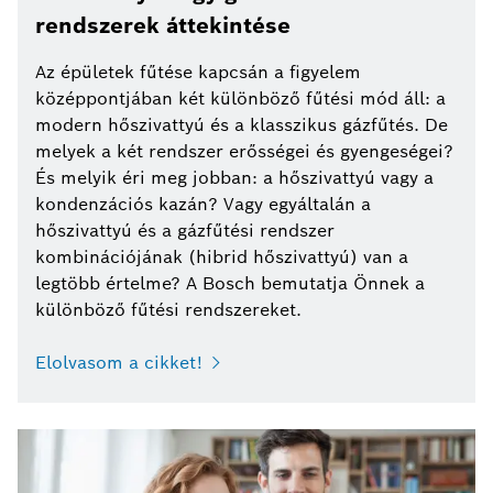
rendszerek áttekintése
Az épületek fűtése kapcsán a figyelem
középpontjában két különböző fűtési mód áll: a
modern hőszivattyú és a klasszikus gázfűtés. De
melyek a két rendszer erősségei és gyengeségei?
És melyik éri meg jobban: a hőszivattyú vagy a
kondenzációs kazán? Vagy egyáltalán a
hőszivattyú és a gázfűtési rendszer
kombinációjának (hibrid hőszivattyú) van a
legtöbb értelme? A Bosch bemutatja Önnek a
különböző fűtési rendszereket.
Elolvasom a cikket!