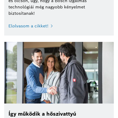
és olcsón, úgy, hogy a Bosch izgalmas
technológiái még nagyobb kényelmet
biztosítanak!
Elolvasom a cikket!
Így működik a hőszivattyú