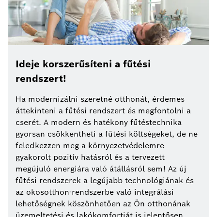
Ideje korszerűsíteni a fűtési
rendszert!
Ha modernizálni szeretné otthonát, érdemes
áttekinteni a fűtési rendszert és megfontolni a
cserét. A modern és hatékony fűtéstechnika
gyorsan csökkentheti a fűtési költségeket, de ne
feledkezzen meg a környezetvédelemre
gyakorolt pozitív hatásról és a tervezett
megújuló energiára való átállásról sem! Az új
fűtési rendszerek a legújabb technológiának és
az okosotthon-rendszerbe való integrálási
lehetőségnek köszönhetően az Ön otthonának
üzemeltetési és lakókomfortját is jelentősen