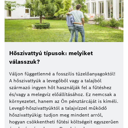
Hőszivattyú típusok: melyiket
válasszuk?
Váljon függetlenné a fosszilis tüzelőanyagoktól!
A hőszivattyúk a levegőből vagy a talajból
származó ingyen hőt használják fel a fűtéshez
és/vagy a melegvíz előállításához. Ez nemcsak a
környezetet, hanem az Ön pénztárcáját is kíméli.
Levegő-hőszivattyúktól a talajvízzel működő
hőszivattyúkig: tudjon meg mindent arról,
hogyan csökkentheti fűtési költségeit egyszerűen