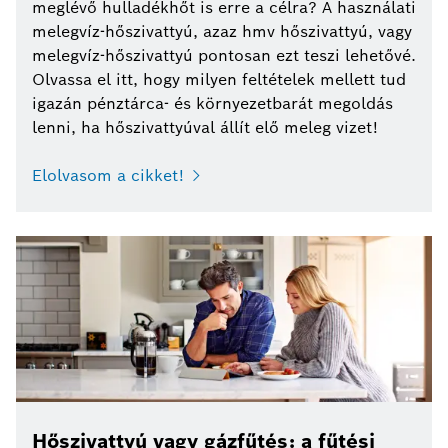
meglévő hulladékhőt is erre a célra? A használati
melegvíz-hőszivattyú, azaz hmv hőszivattyú, vagy
melegvíz-hőszivattyú pontosan ezt teszi lehetővé.
Olvassa el itt, hogy milyen feltételek mellett tud
igazán pénztárca- és környezetbarát megoldás
lenni, ha hőszivattyúval állít elő meleg vizet!
Elolvasom a cikket!
Hőszivattyú vagy gázfűtés: a fűtési