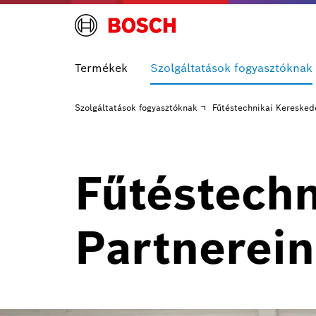
Termékek
Szolgáltatások fogyasztóknak
Szolgáltatások fogyasztóknak
Fűtéstechnikai Keresked
Fűtéstechn
Partnerei