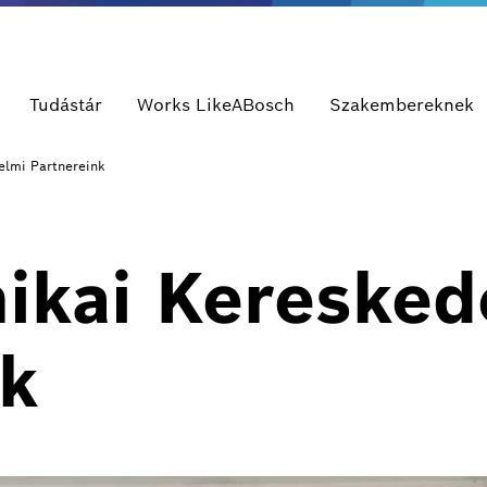
Tudástár
Works LikeABosch
Szakembereknek
elmi Partnereink
ikai Keresked
nk