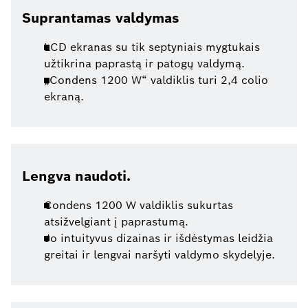
Suprantamas valdymas
LCD ekranas su tik septyniais mygtukais
užtikrina paprastą ir patogų valdymą.
„Condens 1200 W“ valdiklis turi 2,4 colio
ekraną.
Lengva naudoti.
Condens 1200 W valdiklis sukurtas
atsižvelgiant į paprastumą.
Jo intuityvus dizainas ir išdėstymas leidžia
greitai ir lengvai naršyti valdymo skydelyje.