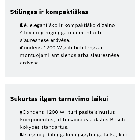
Stilingas ir kompaktiškas
Dėl elegantiško ir kompaktiško dizaino
šildymo įrenginį galima montuoti
siauresnėse erdvėse.
Condens 1200 W gali būti lengvai
montuojami ant sienos arba siauresnėse
erdvėse
Sukurtas ilgam tarnavimo laikui
„Condens 1200 W“ turi pasiteisinusius
komponentus, atitinkančius aukštus Bosch
kokybės standartus.
Atsarginių dalių galima įsigyti ilgą laiką, kad