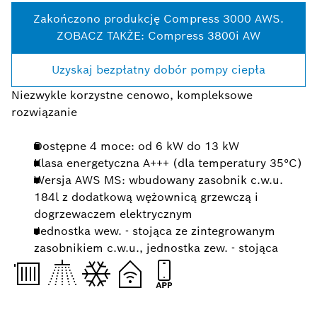
Zakończono produkcję Compress 3000 AWS.
ZOBACZ TAKŻE: Compress 3800i AW
Uzyskaj bezpłatny dobór pompy ciepła
Niezwykle korzystne cenowo, kompleksowe
rozwiązanie
Dostępne 4 moce: od 6 kW do 13 kW
Klasa energetyczna A+++ (dla temperatury 35°C)
Wersja AWS MS: wbudowany zasobnik c.w.u.
184l z dodatkową wężownicą grzewczą i
dogrzewaczem elektrycznym
Jednostka wew. - stojąca ze zintegrowanym
zasobnikiem c.w.u., jednostka zew. - stojąca