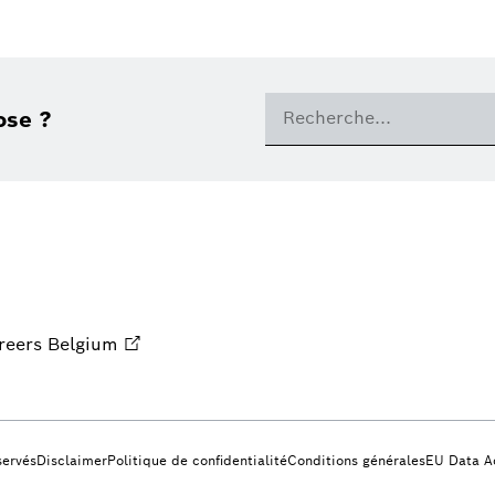
ose ?
reers Belgium
servés
Disclaimer
Politique de confidentialité
Conditions générales
EU Data A