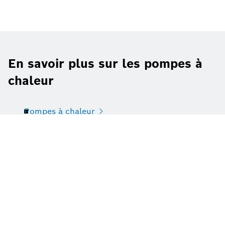
En savoir plus sur les pompes à
chaleur
Pompes à chaleur
Pompes à chaleur hybrides
Pompes à chaleur air-eau
Pompes à chaleur air-air
Pompes à chaleur géothermique
Pompes à chaleur eau-eau
Pompes a chaleur eau chaude
Pompes à chaleur split
Pompes à chaleur monobloc