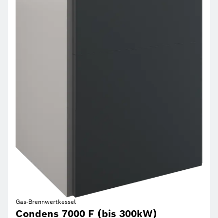
Gas-Brennwertkessel
Condens 7000 F (bis 300kW)