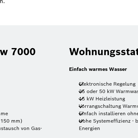
m.
ow 7000
Wohnungsstat
Einfach warmes Wasser
Elektronische Regelung
35 oder 50 kW Warmwas
15 kW Heizleistung
Vorrangschaltung Warm
ahme
Einfach installieren ohn
b 150 mm)
Hohe Systemeffizienz - 
ustausch von Gas-
Energien