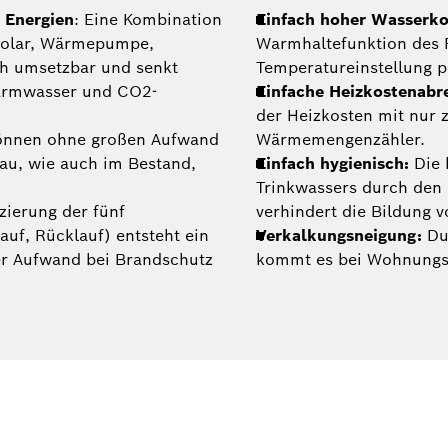
 Energien
: Eine Kombination
Einfach hoher Wasserko
Solar, Wärmepumpe,
Warmhaltefunktion des 
ch umsetzbar und senkt
Temperatureinstellung p
Warmwasser und CO2-
Einfache Heizkostenabr
der Heizkosten mit nur 
önnen ohne großen Aufwand
Wärmemengenzähler.
bau, wie auch im Bestand,
Einfach hygienisch:
Die 
Trinkwassers durch den
ierung der fünf
verhindert die Bildung 
auf, Rücklauf) entsteht ein
Verkalkungsneigung:
Dur
er Aufwand bei Brandschutz
kommt es bei Wohnungsst