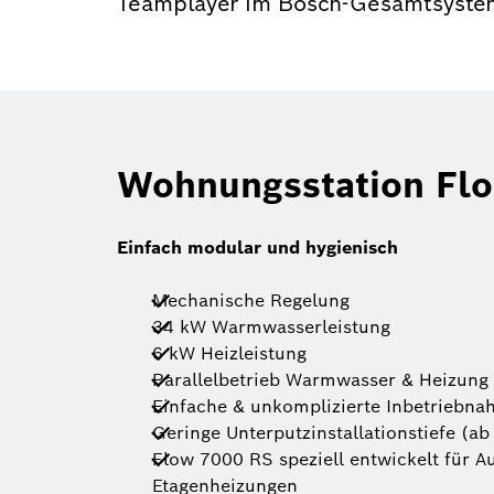
Teamplayer im Bosch-Gesamtsyste
Wohnungsstation Fl
Einfach modular und hygienisch
Mechanische Regelung
34 kW Warmwasserleistung
6 kW Heizleistung
Parallelbetrieb Warmwasser & Heizung
Einfache & unkomplizierte Inbetriebn
Geringe Unterputzinstallationstiefe (a
Flow 7000 RS speziell entwickelt für A
Etagenheizungen