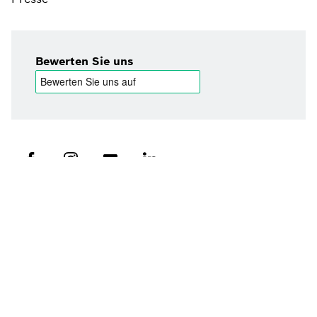
Bewerten Sie uns
Installateur finden
Angebot anfordern
Bosch Förderservice
Impressum
Datenschutz
Allgemeine Geschäftsbedingungen
EU Data Act
Cookie Einstellungen
© Bosch Thermotechnik GmbH 2026, alle Rechte
vorbehalten