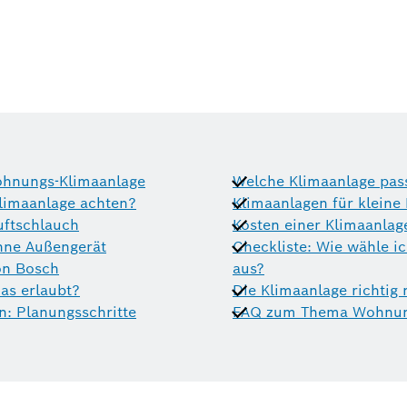
Wohnungs-Klimaanlage
Welche Klimaanlage pas
limaanlage achten?
Klimaanlagen für klein
uftschlauch
Kosten einer Klimaanla
hne Außengerät
Checkliste: Wie wähle i
on Bosch
aus?
as erlaubt?
Die Klimaanlage richtig
: Planungsschritte
FAQ zum Thema Wohnun